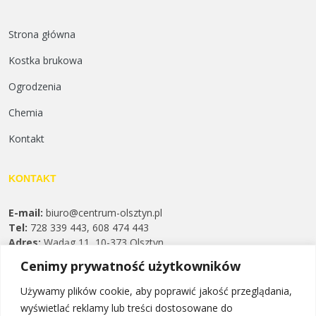
Strona główna
Kostka brukowa
Ogrodzenia
Chemia
Kontakt
KONTAKT
E-mail:
biuro@centrum-olsztyn.pl
Tel:
728 339 443, 608 474 443
Adres:
Wadąg 11, 10-373 Olsztyn
Godziny otwarcia:
Cenimy prywatność użytkowników
Pn. - Pt. 7:00-16:00
Sb. 9:30 - 13:00
Używamy plików cookie, aby poprawić jakość przeglądania,
Aktualne godziny znajdziesz zawsze na Google Maps
wyświetlać reklamy lub treści dostosowane do