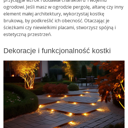
przyciągał wzrok i dodawał charakteru Twojemu
ogrodowi. Jeśli masz w ogrodzie pergolę, altanę czy inny
element małej architektury, wykorzystaj kostkę
brukową, by podkreślić ich obecność. Otaczając je
ścieżkami czy niewielkimi placami, stworzysz spójną i
estetyczną przestrzeń.
Dekoracje i funkcjonalność kostki