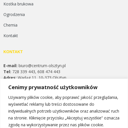
Kostka brukowa
Ogrodzenia
Chemia
Kontakt
KONTAKT
E-mail:
biuro@centrum-olsztyn.pl
Tel:
728 339 443, 608 474 443
Adres:
Wadąg 11, 10-373 Olsztyn
Godziny otwarcia:
Cenimy prywatność użytkowników
Pn. - Pt. 7:00-16:00
Sb. 9:30 - 13:00
Używamy plików cookie, aby poprawić jakość przeglądania,
Aktualne godziny znajdziesz zawsze na Google Maps
wyświetlać reklamy lub treści dostosowane do
indywidualnych potrzeb użytkowników oraz analizować ruch
na stronie. Kliknięcie przycisku „Akceptuj wszystkie” oznacza
zgodę na wykorzystywanie przez nas plików cookie.