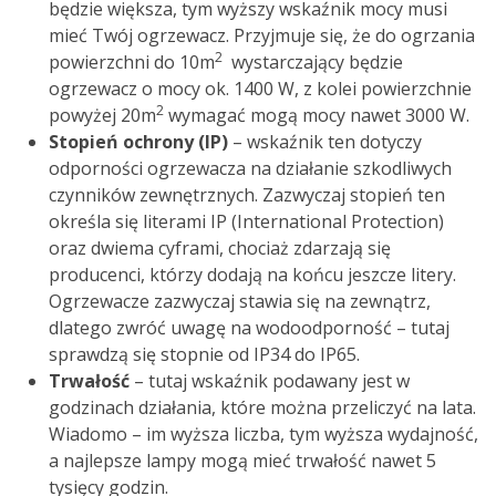
będzie większa, tym wyższy wskaźnik mocy musi
mieć Twój ogrzewacz. Przyjmuje się, że do ogrzania
2
powierzchni do 10m
wystarczający będzie
ogrzewacz o mocy ok. 1400 W, z kolei powierzchnie
2
powyżej 20m
wymagać mogą mocy nawet 3000 W.
Stopień ochrony (IP)
– wskaźnik ten dotyczy
odporności ogrzewacza na działanie szkodliwych
czynników zewnętrznych. Zazwyczaj stopień ten
określa się literami IP (International Protection)
oraz dwiema cyframi, chociaż zdarzają się
producenci, którzy dodają na końcu jeszcze litery.
Ogrzewacze zazwyczaj stawia się na zewnątrz,
dlatego zwróć uwagę na wodoodporność – tutaj
sprawdzą się stopnie od IP34 do IP65.
Trwałość
– tutaj wskaźnik podawany jest w
godzinach działania, które można przeliczyć na lata.
Wiadomo – im wyższa liczba, tym wyższa wydajność,
a najlepsze lampy mogą mieć trwałość nawet 5
tysięcy godzin.